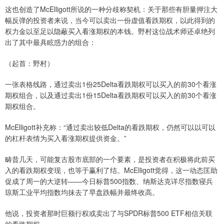
这也创造了McElligott所说的一种分歧称契机：关于那些有胆量押注大
幅反弹的投资者来说，当今可以卖出一份虚值看跌期权，以此得到的
权力金以至足以隐蔽买入看涨期权的本钱。野村这位战术师还卓绝列
出了其中最具眩惑力的组合：
（起首：野村）
一张表格线路，通过卖出1份25Delta看跌期权可以买入的前30个看涨
期权组合，以及通过卖出1份15Delta看跌期权可以买入的前30个看涨
期权组合。
McElligott补充称：“通过卖出较低Delta的看跌期权，仍然可以以可以
的杠杆表情为买入看涨期权提供资金。”
畴昔几天，可能复古股市底部的一个要素，是投资者在积极将此前买
入的看跌期权变现，也等于赢利了结。McElligott觉得，这一动态匡助
促成了周一的大逆转——今日标普500指数、纳斯达克详尽指数寝兵
琼斯工业平均指数均抹去了早盘跌幅并最终收高。
他说，投资者那时巨额行权或卖出了与SPDR标普500 ETF相信关联