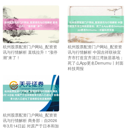
杭州股票配资门户网站_配资资
杭州股票配资门户网站_配资资
讯与行情解析 直线拉升！“涨停
讯与行情解析 中国吉祥联袂宜
上证综指
潮”来了！
齐市打造宜齐清江湾旅居基地；
3940.04
+39.68
+1.02%
死了么App更名Demumu丨封面
科技周报
杭州股票配资门户网站_配资资
深证成指
14311.01
+200.89
+1.42%
讯与行情解析 商务部：自2026
年3月14日起 对原产于日本和加