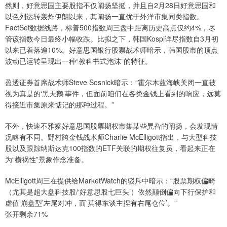
然则，好意思国主要股指不仅阐扬坚挺，并且自2月28日好意思国和
以色列运转轰炸伊朗以来，其阐扬一直优于外洋市集同类指数。
FactSet数据线路，标普500指数周三盘中距离历史高点仅约4%，尽
管该指数今日最终小幅收跌。比拟之下，韩国Kospi详尽指数自3月初
以来已着落逾10%。好意思国银行股票战术师暗示，韩国股市的顶点
波动已运转呈现出一种“教科书式泡沫”的特征。
盈透证券首席战术师Steve Sosnick暗示：“霍尔木兹海峡关闭一直被
视为真是的‘黑天鹅’事件，但面前咱们在各类金钱上看到的响应，远莫
得接近市集原来惦记的那种过程。”
不外，快速不雅察好意思国股票期权市集某些旯旮的阐扬，会发现情
况略有不同。野村跨金钱战术师Charlie McElligott指出，与大型科技
股以及跟踪纳斯达克100指数的ETF关联的期权往复员，看起来正在
为“横祸性”景象作念准备。
McElligott周三在提供给MarketWatch的驳斥中暗示：“股票期权偏畸
（尤其是超大盘科技股/‘好意思股七巨头’）依然颠倒偏向下行保护和
虚值‘崩盘型’左尾对冲，而‘莫得东谈主捏有右尾仓位’。”
张开剩余71%