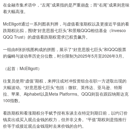
在金融市集术语中，“左尾”成果指的是严重崩盘；而“右尾”成果则意味
着大幅高涨。
McElligott通过一系列图表判辨，与虚值看涨期权以及更接近平值的看
跌期权比拟，围绕“好意思股七巨头”和景顺QQQ相信基金（Invesco
QQQ Trust）的虚值看跌期权需求已权贵飙升。
一组由8张折线图构成的拼图，展示了“好意思股七巨头”和QQQ股票
的偏畸与波动率历史分位数，时分限制为2025年5月至2026年3月。
（起首：McElligott）
往复员使用“虚值”期权，来押注或对冲投资组合在职一方进取出现的
大幅波动。“好意思股七巨头”包括：微软、英伟达、亚马逊、特斯
拉、苹果、Alphabet以及Meta Platforms。QQQ则旨在跟踪纳斯达克
100指数。
看跌期权和看涨期权分手赋予捏有东谈主在特定到期日前，以约订价
钱卖出或买入观点金钱的权力，但并非义务。“平值”期权则是指推行
价等于或接近观点金钱现时去来价钱的合约。