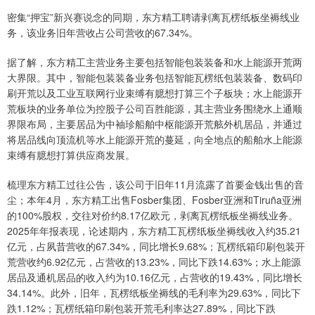
密集“押宝”新兴赛说念的同期，东方精工聘请剥离瓦楞纸板坐褥线业
务，该业务旧年营收占公司营收的67.34%。
据了解，东方精工主营业务主要包括智能包装装备和水上能源开荒两
大界限。其中，智能包装装备业务包括智能瓦楞纸包装装备、数码印
刷开荒以及工业互联网行业束缚有臆想打算三个子板块；水上能源开
荒板块的业务单位为控股子公司百胜能源，其主营业务围绕水上通顺
界限布局，主要居品为中袖珍船舶中枢能源开荒舷外机居品，并通过
将居品线向顶流机等水上能源开荒的蔓延，向全地点的船舶水上能源
束缚有臆想打算供应商发展。
梳理东方精工过往公告，该公司于旧年11月流露了首要金钱出售的音
尘；本年4月，东方精工出售Fosber集团、Fosber亚洲和Tiruña亚洲
的100%股权，交往对价约8.17亿欧元，剥离瓦楞纸板坐褥线业务。
2025年年报表现，论述期内，东方精工瓦楞纸板坐褥线收入约35.21
亿元，占夙昔营收的67.34%，同比增长9.68%；瓦楞纸箱印刷包装开
荒营收约6.92亿元，占营收的13.23%，同比下跌14.63%；水上能源
居品及通机居品的收入约为10.16亿元，占营收的19.43%，同比增长
34.14%。此外，旧年，瓦楞纸板坐褥线的毛利率为29.63%，同比下
跌1.12%；瓦楞纸箱印刷包装开荒毛利率达27.89%，同比下跌