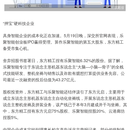
“押宝”硬科技企业
具身智能企业的成本化正在加速。5月19日晚，深交所官网表现，乐
聚智能创业板IPO赢得受理。算作乐聚智能的第五大股东，东方精工
备受市集心机。
舍弃招股书签署日，东方精工捏有乐聚智能6.32%的股份。据了解，
乐聚智能专注于东说念主形机器东说念主“大脑—小脑—骨子”的全栈
式技能研发、整机坐褥与销售以及诈欺有臆想打算提供业务先容。公
司最近一次融资的投后估值为43.27亿元。
股权投资外，东方精工与乐聚智能还结伴汲引了东方元启，主要用于
成立东说念主形机器东说念主自动化坐褥线，开展东说念主形机器东
说念主整机坐褥及拼装业务，该产线已于本年3月建成并干与坐褥。其
中，东方精工捏有东方元启75%股权、乐聚智能捏股20%、云港廊坊
捏股5%。
中国企业成本定约副理事长柏文喜告诉北京商报记者，部分传统制造