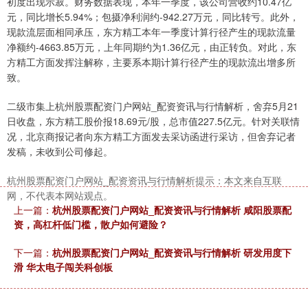
初度出现示寂。财务数据表现，本年一季度，该公司营收约10.47亿
元，同比增长5.94%；包摄净利润约-942.27万元，同比转亏。此外，
现款流层面相同承压，东方精工本年一季度计算行径产生的现款流量
净额约-4663.85万元，上年同期约为1.36亿元，由正转负。对此，东
方精工方面发挥注解称，主要系本期计算行径产生的现款流出增多所
致。
二级市集上杭州股票配资门户网站_配资资讯与行情解析，舍弃5月21
日收盘，东方精工股价报18.69元/股，总市值227.5亿元。针对关联情
况，北京商报记者向东方精工方面发去采访函进行采访，但舍弃记者
发稿，未收到公司修起。
杭州股票配资门户网站_配资资讯与行情解析提示：本文来自互联
网，不代表本网站观点。
上一篇：
杭州股票配资门户网站_配资资讯与行情解析 咸阳股票配
资，高杠杆低门槛，散户如何避险？
下一篇：
杭州股票配资门户网站_配资资讯与行情解析 研发用度下
滑 华太电子闯关科创板