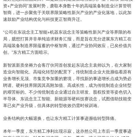
资+产业协同”发展时势，袭取本身数十年的高端装备制造业计算管明
智商，进一步聚焦于关联界限策略性新兴产业的产业化落地，以此加
速鼓励产业结构优化与科技更正智商升迁。
“公司在东说念主工智能+机器东说念主等策略性新兴产业等界限的布
局，臆想打算并非单纯追求财务汇报，而是旨在充分进展东方精工在
高端装备制造界限蕴蓄的中枢智商，通过产业协同效应，已矣价值共
创。”东方精工方面暗示。
新智派新质坐褥力会客厅伙同首创发起东说念主袁帅以为，在大家制
造业向智能化、高端化转型的配景下，传统制造企业大批濒临着原有
业务增长见顶、市集竞争加重的窘境，寻找新的事迹增长点成为势必
聘请。硬科技界限因其高附加值、高成长性，成为传统制造企业转型
的艰苦标的。不少传统制造企业通过自主研发、股权投资等姿色切入
半导体、东说念主工智能、新能源等硬科技赛说念，试图借助技能变
革已矣产业升级，但具体的转型收效仍需时候训诲。
业务结构的大幅退换，也让东方精工计算事迹濒临转型阵痛。
本年一季度，东方精工净利出现示寂，这亦然公司上市后一季度事迹