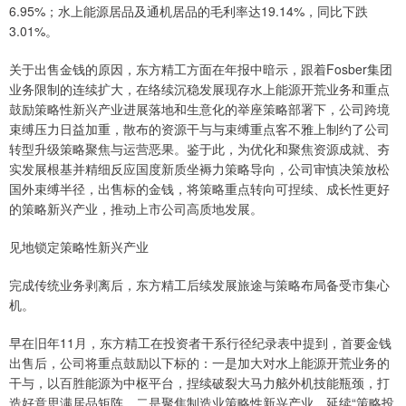
6.95%；水上能源居品及通机居品的毛利率达19.14%，同比下跌
3.01%。
关于出售金钱的原因，东方精工方面在年报中暗示，跟着Fosber集团
业务限制的连续扩大，在络续沉稳发展现存水上能源开荒业务和重点
鼓励策略性新兴产业进展落地和生意化的举座策略部署下，公司跨境
束缚压力日益加重，散布的资源干与与束缚重点客不雅上制约了公司
转型升级策略聚焦与运营恶果。鉴于此，为优化和聚焦资源成就、夯
实发展根基并精细反应国度新质坐褥力策略导向，公司审慎决策放松
国外束缚半径，出售标的金钱，将策略重点转向可捏续、成长性更好
的策略新兴产业，推动上市公司高质地发展。
见地锁定策略性新兴产业
完成传统业务剥离后，东方精工后续发展旅途与策略布局备受市集心
机。
早在旧年11月，东方精工在投资者干系行径纪录表中提到，首要金钱
出售后，公司将重点鼓励以下标的：一是加大对水上能源开荒业务的
干与，以百胜能源为中枢平台，捏续破裂大马力舷外机技能瓶颈，打
造好意思满居品矩阵。二是聚焦制造业策略性新兴产业，延续“策略投