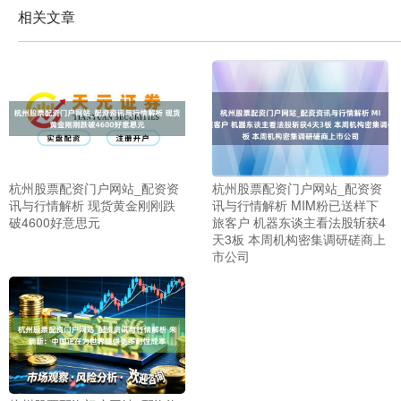
相关文章
上证综指
3940.04
+39.68
+1.02%
杭州股票配资门户网站_配资资
杭州股票配资门户网站_配资资
讯与行情解析 现货黄金刚刚跌
讯与行情解析 MIM粉已送样下
破4600好意思元
旅客户 机器东谈主看法股斩获4
深证成指
14311.01
+200.89
+1.42%
天3板 本周机构密集调研磋商上
市公司