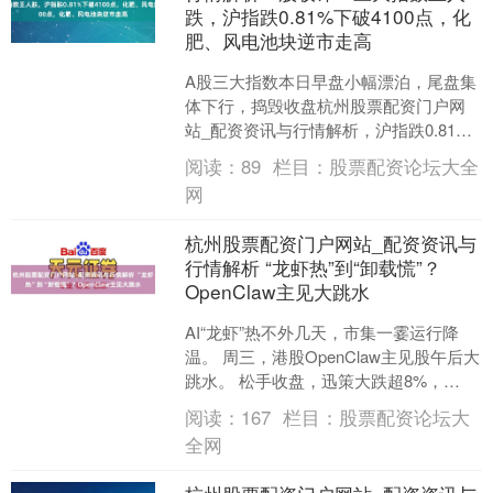
跌，沪指跌0.81%下破4100点，化
肥、风电池块逆市走高
A股三大指数本日早盘小幅漂泊，尾盘集
体下行，捣毁收盘杭州股票配资门户网
站_配资资讯与行情解析，沪指跌0.81%
报4095点，深证成指跌0.65%，创业板指
阅读：
89
栏目：
股票配资论坛大全
跌0.....
网
杭州股票配资门户网站_配资资讯与
行情解析 “龙虾热”到“卸载慌”？
OpenClaw主见大跳水
AI“龙虾”热不外几天，市集一霎运行降
温。 周三，港股OpenClaw主见股午后大
跳水。 松手收盘，迅策大跌超8%，
Minimax、智谱跌超6%，好意思团跌超
阅读：
167
栏目：
股票配资论坛大
2....
全网