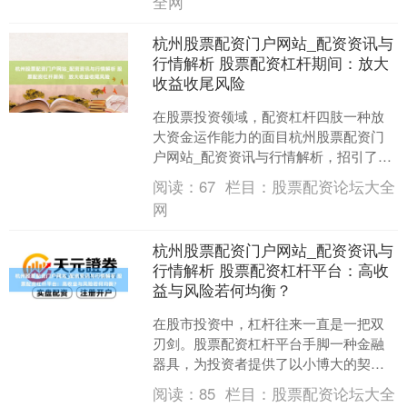
全网
杭州股票配资门户网站_配资资讯与
行情解析 股票配资杠杆期间：放大
收益收尾风险
在股票投资领域，配资杠杆四肢一种放
大资金运作能力的面目杭州股票配资门
户网站_配资资讯与行情解析，招引了稠
密投资者的神气。通过配资，投资者不
阅读：
67
栏目：
股票配资论坛大全
错用较少的自有资金撬动....
网
杭州股票配资门户网站_配资资讯与
行情解析 股票配资杠杆平台：高收
益与风险若何均衡？
在股市投资中，杠杆往来一直是一把双
刃剑。股票配资杠杆平台手脚一种金融
器具，为投资者提供了以小博大的契
机，但同期也带来了阻截忽视的风险。
阅读：
85
栏目：
股票配资论坛大全
如安在追求高收益的同期有用....