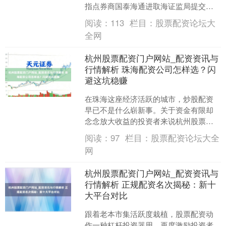
指点券商国泰海通进取海证监局提交
《指点责任完成讲演》。 据败露，英韧
阅读：
113
栏目：
股票配资论坛大
科技于2024年....
全网
杭州股票配资门户网站_配资资讯与
行情解析 珠海配资公司怎样选？闪
避这坑稳赚
在珠海这座经济活跃的城市，炒股配资
早已不是什么崭新事。关于资金有限却
念念放大收益的投资者来说杭州股票配
资门户网站_配资资讯与行情解析，配资
阅读：
97
栏目：
股票配资论坛大全
如实是一条“捷径”。但....
网
杭州股票配资门户网站_配资资讯与
行情解析 正规配资名次揭秘：新十
大平台对比
跟着老本市集活跃度栽植，股票配资动
作一种杠杆投资器用，再度激励投资者