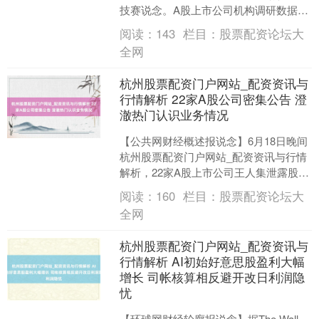
技赛说念。A股上市公司机构调研数据显
现，盛好意思上海、澳华内镜、晶升股
阅读：
143
栏目：
股票配资论坛大
份位列本周调研热度前....
全网
杭州股票配资门户网站_配资资讯与
行情解析 22家A股公司密集公告 澄
澈热门认识业务情况
【公共网财经概述报说念】6月18日晚间
杭州股票配资门户网站_配资资讯与行情
解析，22家A股上市公司王人集泄露股票
往来颠倒波动公告或股票往来风险辅导
阅读：
160
栏目：
股票配资论坛大
公告，针对氮化....
全网
杭州股票配资门户网站_配资资讯与
行情解析 AI初始好意思股盈利大幅
增长 司帐核算相反避开改日利润隐
忧
【环球网财经轮廓报说念】据The Wall