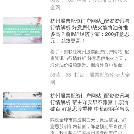
全网
杭州股票配资门户网站_配资资讯与
行情解析 好意思伊战火能将油价推
多高？前IMF经济学家：200好意思
元，以致更高！
着手：财联社杭州股票配资门户网站_配
资资讯与行情解析 好意思伊炮火连天，
海外油价络续飙升。但海外货币基金组
织（IMF）前首席经济学家Olivier
阅读：
58
栏目：
股票配资论坛大全
Blanch....
网
杭州股票配资门户网站_配资资讯与
行情解析 帮主详实早不雅察｜原油
破百 好意思股重挫 中长线稳字当头
隔夜全球市集透彻变天，原油破百、好
意思股创年内新低，降息预期平直往后
拖。我是帮主详实杭州股票配资门户网