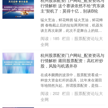
杭州股票配资门户网站_配资资讯与
行情解析 这个赛谈依然不给“穷东谈
主”契机了：莫得十亿，别谈B轮
猛火烹油，鲜花蜂拥 猛火烹油，鲜花蜂
拥 春晚截止后的短短两周时候，机器东
谈主再次刷屏，此次不是舞台上的炫
技，而是劈头盖脸的融资音讯。 据融中
阅读：
185
栏目：
股票配资论坛大
财经记者不皆备统计，....
全网
杭州股票配资门户网站_配资资讯与
行情解析 莆田股票配资：高杠杆炒
股，风险与机遇并存
在成本阛阓的波浪中，股票配资看成一
种放大资金杠杆的器具，比年来在莆田
等地悄然兴起。所谓股票配资，是指投
资者通过配资公司得到一定比例的资
阅读：
202
栏目：
股票配资论坛大
金，以自有资金看成保证金，....
全网