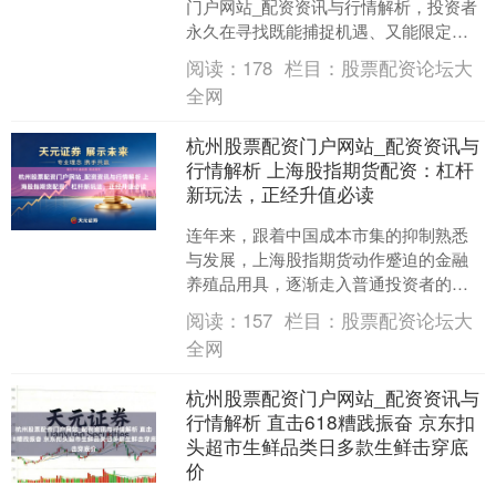
门户网站_配资资讯与行情解析，投资者
永久在寻找既能捕捉机遇、又能限定风
险的有用器具。股票配资互助，行为一
阅读：
178
栏目：
股票配资论坛大
种锻练的金融杠杆管事，....
全网
杭州股票配资门户网站_配资资讯与
行情解析 上海股指期货配资：杠杆
新玩法，正经升值必读
连年来，跟着中国成本市集的抑制熟悉
与发展，上海股指期货动作蹙迫的金融
养殖品用具，逐渐走入普通投资者的视
线。而“配资”这一操作阵势，更是为投资
阅读：
157
栏目：
股票配资论坛大
者掀开了通往更高收益....
全网
杭州股票配资门户网站_配资资讯与
行情解析 直击618糟践振奋 京东扣
头超市生鲜品类日多款生鲜击穿底
价