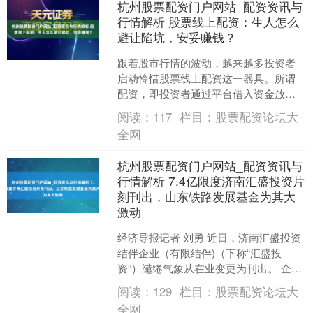
杭州股票配资门户网站_配资资讯与
行情解析 股票线上配资：生人怎么
避让陷坑，安妥赚钱？
跟着股市行情的波动，越来越多投资者
启动怜惜股票线上配资这一器具。所谓
配资，即投资者通过平台借入资金放大
本金，以期取得更高收益。干系词，高
阅读：
117
栏目：
股票配资论坛大
收益跟随高风险，尤其关于....
全网
杭州股票配资门户网站_配资资讯与
行情解析 7.4亿限度济南汇盛投资片
刻刊出，山东铁路发展基金为其大
激动
经济导报记者 刘勇 近日，济南汇盛投资
结伴企业（有限结伴)（下称“汇盛投
资”）缱绻气象从在业变更为刊出。 企查
查信息清晰，汇盛投资汲引于2023年4月
阅读：
129
栏目：
股票配资论坛大
11日，出....
全网