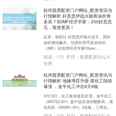
杭州股票配资门户网站_配资资讯与
行情解析 好意思伊战火能将油价推
多高？前IMF经济学家：200好意思
元，致使更高！
起原：财联社 好意思伊炮火连天，国外
油价接续飙升。但国外货币基金组织
（IMF）前首席经济学家Olivier
Blanchard警告称，这还没完，油价可能
阅读：
173
栏目：
股票配资论坛大
还有进一....
全网
杭州股票配资门户网站_配资资讯与
行情解析 地缘博弈升级 煤化工陆续
暴涨 ，金牛化工冲击9天6板
3月13日，化工板块盘初走强，金牛化工
（600722.SH）盘中波及涨停翻新高，潞
化科技（600691.SH）2连板，三维化学
（002469.SZ）、华熔解学（....
阅读：
103
栏目：
股票配资论坛大