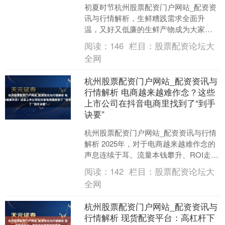
初夏时节杭州股票配资门户网站_配资资
讯与行情解析，生鲜糟践需求全面升
温，又好又低廉的生鲜产物成为大家糟
践首选。为餍足家庭闲居刚需与时令尝
阅读：
146
栏目：
股票配资论坛大
鲜需求，招待618糟践节....
全网
杭州股票配资门户网站_配资资讯与
行情解析 电商越来越难作念？这些
上市公司在抖音电商里找到了“到手
诀要”
杭州股票配资门户网站_配资资讯与行情
解析 2025年，对于电商越来越难作念的
声息连续于耳。流量本钱攀升、ROI走
低、内容门槛普及，让不少商家运行再
阅读：
142
栏目：
股票配资论坛大
行谛视这条渠谈....
全网
杭州股票配资门户网站_配资资讯与
行情解析 现货配资平台：高杠杆下