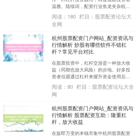
温雅。陆续词，配资行业鱼龙夹杂杭州
股票配资门户网站_配资资讯与行情解
阅读：
180
栏目：
股票配资论坛大
析，如何聘请正规平台成为....
全网
杭州股票配资门户网站_配资资讯与
行情解析 炒股有哪些软件不错杠
杆？常见平台对比
在股票投资中，杠杆交游是一种放大收
益（同期也放大风险）的步地。好多投
资者但愿通过杠杆来擢升资金使用后
果，因此了解哪些炒股软件相沿杠杆功
阅读：
80
栏目：
股票配资论坛大全
能，以及不同平台之间的分辩....
网
杭州股票配资门户网站_配资资讯与
行情解析 股票配资互助：隆重杠
杆，放大收益
在旋即万变的本钱市集中杭州股票配资