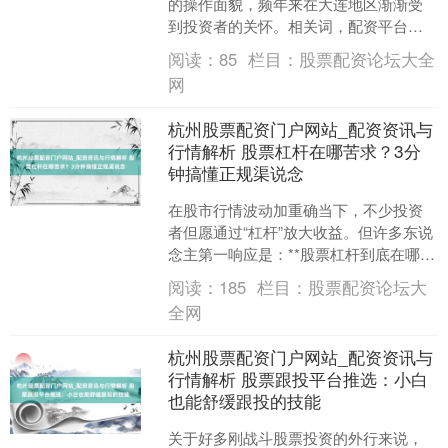
的操作面貌，频年来在大连地区渐渐受
到投资者的关怀。相关词，配资平台鱼
龙搀杂，稍有失慎，不仅赚不到钱，反
阅读：
85
栏目：
股票配资论坛大全
而可能血本无归。那么，大....
网
杭州股票配资门户网站_配资资讯与
行情解析 股票杠杆在哪苦求？3分
钟搞懂正规渠说念
在股市行情波动加重确当下，不少投资
者但愿通过“杠杆”放大收益。但许多东说
念主第一响应是：**股票杠杆到底在哪苦
求？** 要是走错渠说念，轻则亏蚀本
阅读：
185
栏目：
股票配资论坛大
金，重则堕入违....
全网
杭州股票配资门户网站_配资资讯与
行情解析 股票跟投平台推选：小白
也能舒缓跟投的技能
关于好多刚战斗股票投资的外行来说，