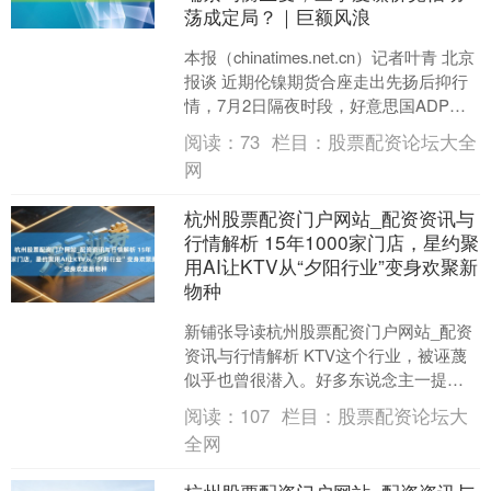
荡成定局？｜巨额风浪
本报（chinatimes.net.cn）记者叶青 北京
报谈 近期伦镍期货合座走出先扬后抑行
情，7月2日隔夜时段，好意思国ADP服
务数据不足预期，市集产生好意思....
阅读：
73
栏目：
股票配资论坛大全
网
杭州股票配资门户网站_配资资讯与
行情解析 15年1000家门店，星约聚
用AI让KTV从“夕阳行业”变身欢聚新
物种
新铺张导读杭州股票配资门户网站_配资
资讯与行情解析 KTV这个行业，被诬蔑
似乎也曾很潜入。好多东说念主一提到
KTV，脑子里出现的不是年青东说念主的
阅读：
107
栏目：
股票配资论坛大
新文娱，而是一....
全网