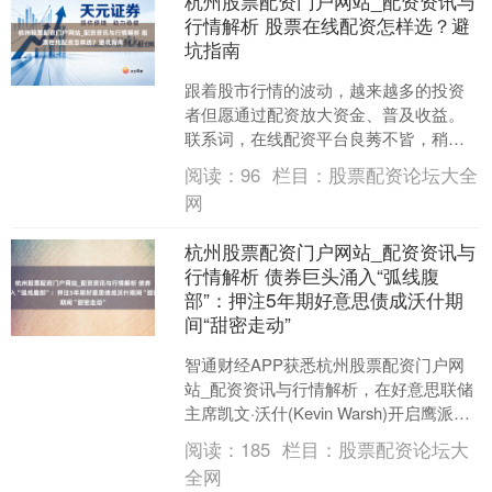
杭州股票配资门户网站_配资资讯与
行情解析 股票在线配资怎样选？避
坑指南
跟着股市行情的波动，越来越多的投资
者但愿通过配资放大资金、普及收益。
联系词，在线配资平台良莠不皆，稍有
失慎便可能踩入“坑”中。那么杭州股票配
阅读：
96
栏目：
股票配资论坛大全
资门户网站_配资资讯....
网
杭州股票配资门户网站_配资资讯与
行情解析 债券巨头涌入“弧线腹
部”：押注5年期好意思债成沃什期
间“甜密走动”
智通财经APP获悉杭州股票配资门户网
站_配资资讯与行情解析，在好意思联储
主席凯文·沃什(Kevin Warsh)开启鹰派新
期间的布景下，人人一些最大的债券管
阅读：
185
栏目：
股票配资论坛大
束公....
全网