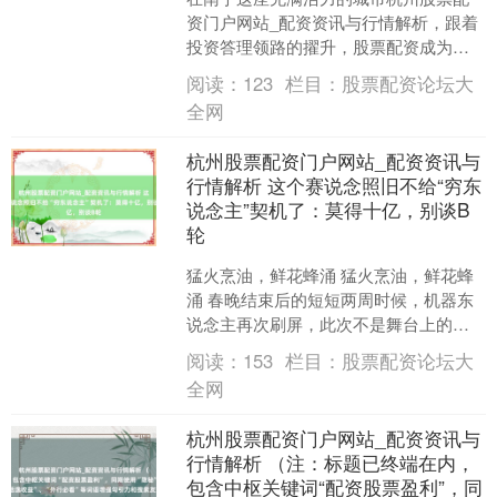
资门户网站_配资资讯与行情解析，跟着
投资答理领路的擢升，股票配资成为不
少投资者放大收益的器用。然则，“南宁
阅读：
123
栏目：
股票配资论坛大
配资平台靠谱吗？”这....
全网
杭州股票配资门户网站_配资资讯与
行情解析 这个赛说念照旧不给“穷东
说念主”契机了：莫得十亿，别谈B
轮
猛火烹油，鲜花蜂涌 猛火烹油，鲜花蜂
涌 春晚结束后的短短两周时候，机器东
说念主再次刷屏，此次不是舞台上的炫
技，而是狂风暴雨的融资音问。 据融中
阅读：
153
栏目：
股票配资论坛大
财经记者不彻底统计....
全网
杭州股票配资门户网站_配资资讯与
行情解析 （注：标题已终端在内，
包含中枢关键词“配资股票盈利”，同