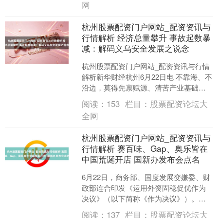
网
杭州股票配资门户网站_配资资讯与
行情解析 经济总量攀升 事故起数暴
减：解码义乌安全发展之说念
杭州股票配资门户网站_配资资讯与行情
解析新华财经杭州6月22日电 不靠海、不
沿边，莫得先禀赋源、清苦产业基础，
地处浙中内陆的义乌曾是一派艰巨的丘
阅读：
153
栏目：
股票配资论坛大
陵地盘。 多年来....
全网
杭州股票配资门户网站_配资资讯与
行情解析 赛百味、Gap、奥乐皆在
中国荒诞开店 国新办发布会点名
6月22日，商务部、国度发展变嫌委、财
政部连合印发《运用外资固稳促优作为
决议》（以下简称《作为决议》）。本
日，国新办举行新闻发布会杭州股票配
阅读：
137
栏目：
股票配资论坛大