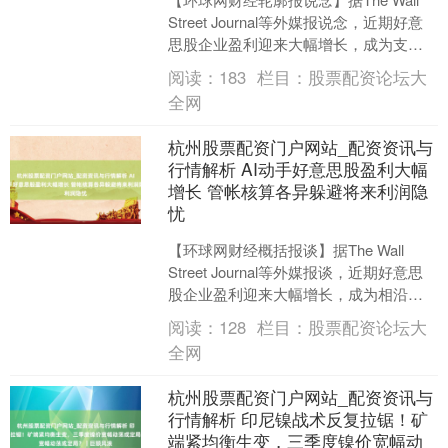
Street Journal等外媒报说念，近期好意
思股企业盈利迎来大幅增长，成为支执
股市上行的艰难能源，但本轮亮眼的....
阅读：
183
栏目：
股票配资论坛大
全网
杭州股票配资门户网站_配资资讯与
行情解析 AI动手好意思股盈利大幅
增长 管帐核算各异躲避将来利润隐
忧
【环球网财经概括报谈】据The Wall
Street Journal等外媒报谈，近期好意思
股企业盈利迎来大幅增长，成为相沿股
市上行的穷苦能源，但本轮亮眼的事
阅读：
128
栏目：
股票配资论坛大
迹....
全网
杭州股票配资门户网站_配资资讯与
行情解析 印尼镍战术反复拉锯！矿
端紧均衡生变，三季度镍价宽幅动