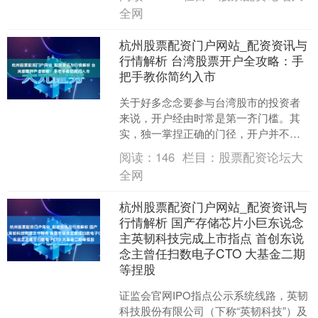
资门户网站_配资资讯....
全网
杭州股票配资门户网站_配资资讯与
行情解析 台湾股票开户全攻略：手
把手教你简约入市
关于好多念念要参与台湾股市的投资者
来说，开户经由时常是第一齐门槛。其
实，独一掌捏正确的门径，开户并不复
杂。本文将为您谛视理解台湾股票开户
阅读：
146
栏目：
股票配资论坛大
的全经由，匡助您简约迈出....
全网
杭州股票配资门户网站_配资资讯与
行情解析 国产存储芯片小巨东说念
主英韧科技完成上市指点 首创东说
念主曾任扫数电子CTO 大基金二期
等捏股
证监会官网IPO指点公示系统线路，英韧
科技股份有限公司（下称“英韧科技”）及