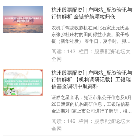
杭州股票配资门户网站_配资资讯与
行情解析 全链护航颗粒归仓
农机手驾驶收割机在河北石家庄元氏县
东张乡杜庄村的田间得益小麦。梁子栋
摄（新华社发） 春争日，夏争时。脚下
恰是“三夏”大忙时节，宇宙小麦大畛域机
阅读：
142
栏目：
股票配资论坛大
收基本收场，秋粮播....
全网
杭州股票配资门户网站_配资资讯与
行情解析 【机构调研记载】工银瑞
信基金调研中航高科
证券之星音讯，凭证市集公开信息及6月
26日泄露的机构调研信息，工银瑞信基
金近期对1家上市公司进行了调研，相关
名单如下： 1）中航高科 （工银瑞信基
阅读：
146
栏目：
股票配资论坛大
金参与公司政策....
全网