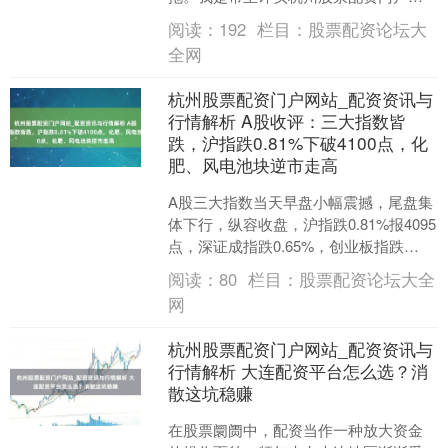
站_配资资讯与行情解析，作念了20年财
阅读：
192
栏目：
股票配资论坛大
经记者，专注中长线投....
全网
杭州股票配资门户网站_配资资讯与
行情解析 A股收评：三大指数皆
跌，沪指跌0.81%下破4100点，化
肥、风电池块逆市走高
A股三大指数当天早盘小幅震撼，尾盘集
体下行，纵容收盘，沪指跌0.81%报4095
点，深证成指跌0.65%，创业板指跌
0.22%。全市集成交额2.42万亿元，较
阅读：
80
栏目：
股票配资论坛大全
前....
网
杭州股票配资门户网站_配资资讯与
行情解析 大连配资平台怎么选？消
散这坑稳赚
在股票阛阓中，配资当作一种放大资金