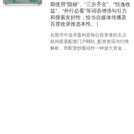
期使用“隐秘”、“三步齐全”、“恬逸收
益”、“外行必看”等词语增强勾引力
和搜索友好性，恰当自媒体传播及
百度收录推选本性。）
在股市中追求盈利是每位投资者的主义
杭州股票配资门户网站_配资资讯与行情
解析，而配资炒股动作一种放大资金的
样式，勾引了盛大投资者的体恤。商量
阅读：
202
栏目：
股票配资论坛大
词，高收益时常伴跟着高....
全网
大盘行情指数走势