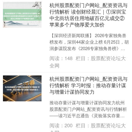
杭州股票配资门户网站_配资资讯与
行情解析 读创财经晨汇｜①深圳宝
中北街坊居住用地破百亿元成交②
苹果多个产物厚爱大加价
【深圳经济新闻联播】 2026专家独角兽
榜发布，深圳44家企业上榜 6月25日，胡
润参谋院发布《2026专家独角兽榜》，
专家独角兽企业总和达1603家，创下历
阅读：
148
栏目：
股票配资论坛大
史....
全网
杭州股票配资门户网站_配资资讯与
行情解析 学习时报：推动存量计谋
与增量计谋协同发力
推动存量计谋与增量计谋协同发力杭州
股票配资门户网站_配资资讯与行情解析
——读习近平总通告《灵验落实存量计
谋，加力推出增量计谋》 现时我国经济
阅读：
200
栏目：
股票配资论坛大
保持着耐久向好的基....