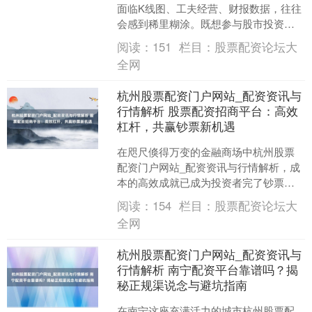
面临K线图、工夫经营、财报数据，往往
会感到稀里糊涂。既想参与股市投资，
又挂牵我方终止专科学问和教授，这时
阅读：
151
栏目：
股票配资论坛大
刻，“跟投”就成了一个....
全网
杭州股票配资门户网站_配资资讯与
行情解析 股票配资招商平台：高效
杠杆，共赢钞票新机遇
在咫尺倏得万变的金融商场中杭州股票
配资门户网站_配资资讯与行情解析，成
本的高效成就已成为投资者完了钞票升
值的要害。股票配资当作一种熟识的金
阅读：
154
栏目：
股票配资论坛大
融器具，正以“高效杠杆....
全网
杭州股票配资门户网站_配资资讯与
行情解析 南宁配资平台靠谱吗？揭
秘正规渠说念与避坑指南
在南宁这座充满活力的城市杭州股票配