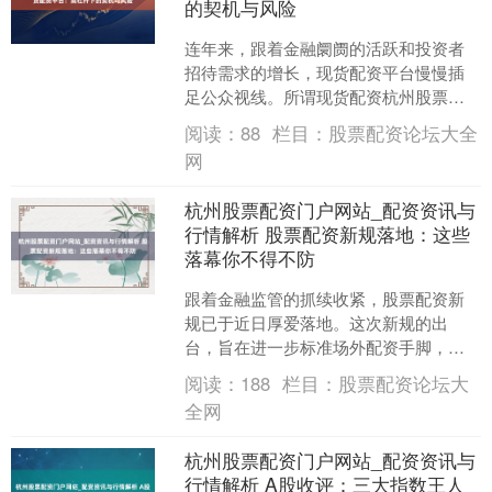
的契机与风险
连年来，跟着金融阛阓的活跃和投资者
招待需求的增长，现货配资平台慢慢插
足公众视线。所谓现货配资杭州股票配
资门户网站_配资资讯与行情解析，是指
阅读：
88
栏目：
股票配资论坛大全
投资者通过平台借入资金....
网
杭州股票配资门户网站_配资资讯与
行情解析 股票配资新规落地：这些
落幕你不得不防
跟着金融监管的抓续收紧，股票配资新
规已于近日厚爱落地。这次新规的出
台，旨在进一步标准场外配资手脚，防
护金融风险，保护投资者正当权柄。关
阅读：
188
栏目：
股票配资论坛大
于风气使用配资杠杆的投资者....
全网
杭州股票配资门户网站_配资资讯与
行情解析 A股收评：三大指数王人