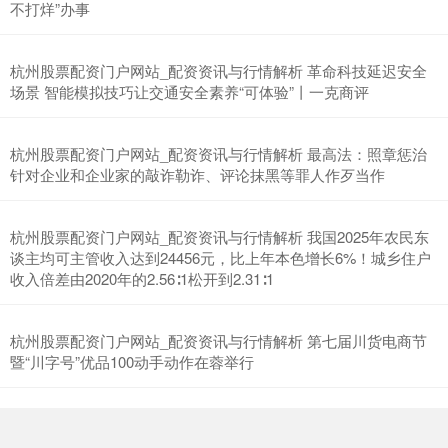
不打烊”办事
杭州股票配资门户网站_配资资讯与行情解析 革命科技延迟安全
场景 智能模拟技巧让交通安全素养“可体验”丨一克商评
杭州股票配资门户网站_配资资讯与行情解析 最高法：照章惩治
针对企业和企业家的敲诈勒诈、评论抹黑等罪人作歹当作
深证成指
14110.12
-34.08
-0.24%
杭州股票配资门户网站_配资资讯与行情解析 我国2025年农民东
谈主均可主管收入达到24456元，比上年本色增长6%！城乡住户
收入倍差由2020年的2.56∶1松开到2.31∶1
杭州股票配资门户网站_配资资讯与行情解析 第七届川货电商节
暨“川字号”优品100动手动作在蓉举行
沪深300
4651.31
-6.85
-0.15%