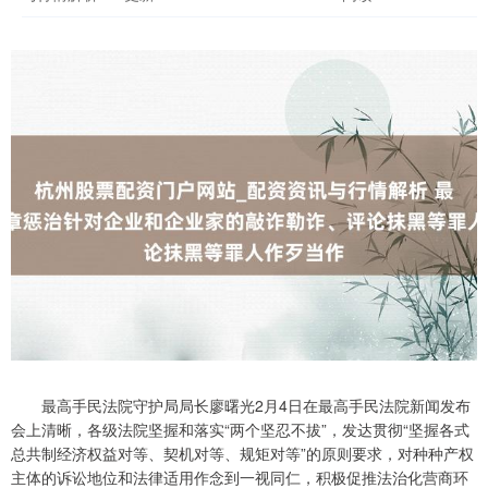
最高手民法院守护局局长廖曙光2月4日在最高手民法院新闻发布
会上清晰，各级法院坚握和落实“两个坚忍不拔”，发达贯彻“坚握各式
总共制经济权益对等、契机对等、规矩对等”的原则要求，对种种产权
主体的诉讼地位和法律适用作念到一视同仁，积极促推法治化营商环