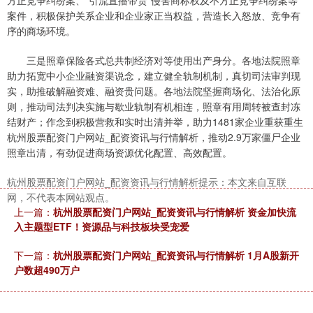
方正竞争纠纷案、“引流直播带货”侵害商标权及不方正竞争纠纷案等
案件，积极保护关系企业和企业家正当权益，营造长入怒放、竞争有
序的商场环境。
三是照章保险各式总共制经济对等使用出产身分。各地法院照章
助力拓宽中小企业融资渠说念，建立健全轨制机制，真切司法审判现
实，助推破解融资难、融资贵问题。各地法院坚握商场化、法治化原
则，推动司法判决实施与歇业轨制有机相连，照章有用周转被查封冻
结财产；作念到积极营救和实时出清并举，助力1481家企业重获重生
杭州股票配资门户网站_配资资讯与行情解析，推动2.9万家僵尸企业
照章出清，有劲促进商场资源优化配置、高效配置。
杭州股票配资门户网站_配资资讯与行情解析提示：本文来自互联
网，不代表本网站观点。
上一篇：
杭州股票配资门户网站_配资资讯与行情解析 资金加快流
入主题型ETF！资源品与科技板块受宠爱
下一篇：
杭州股票配资门户网站_配资资讯与行情解析 1月A股新开
户数超490万户