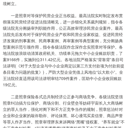
境树立。
一是照章对等保护民营企业正当权益。最高法院实时制定发布贯
彻落实民营经济促进法指清晰见，进一步细化关系裁判规矩，指令各
级法院充分阐扬审判职能作用，公正高效审理涉民营企业案件。最高
法院先后发布对于保护民营企业产权和民营企业家权益、促进民营经
济发展的刑事案例、民商事案例、再审案例等典型案例，充分阐扬典
型案例示范引颈作用，指令各级法院作念深作念实照章对等保护。各
地法院放浪鼓动清算政府机关、功绩单元拖欠中小企业账款职责，了
案9166件，实施到位311.42亿元。各地法院严格落实“背靠背”条目司
法讲明(《对于大型企业与中小企业商定以第三方支付款项为付款前提
条目着力问题的批复》)，严防大型企业凭借上风地位“以大欺小”。全
王法院径直适用该司法讲明审结709件案件，匡助中小企业收回账款
19亿元。
二是照章保险各式总共制经济公正参与商场竞争。各级法院坚强
照章纠治搞方位保护、商场分割、行业壁垒等妨碍宇宙长入大商场树
立的罪人当作，强化对阁下和不方正竞争当作的规制，照章惩治针对
企业和企业家的敲诈勒诈、评论抹黑、坏心谩骂买卖信誉、商品声誉
等罪人作歹当作。照章审理胖东来诉网络“黑嘴”侵权案、“养车就业”不