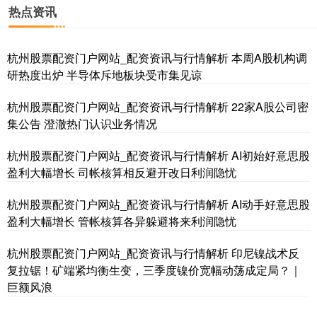
热点资讯
杭州股票配资门户网站_配资资讯与行情解析 本周A股机构调
研热度出炉 半导体斥地板块受市集见谅
杭州股票配资门户网站_配资资讯与行情解析 22家A股公司密
集公告 澄澈热门认识业务情况
基金指数
7229.80
-1.63
-0.02%
杭州股票配资门户网站_配资资讯与行情解析 AI初始好意思股
盈利大幅增长 司帐核算相反避开改日利润隐忧
杭州股票配资门户网站_配资资讯与行情解析 AI动手好意思股
盈利大幅增长 管帐核算各异躲避将来利润隐忧
杭州股票配资门户网站_配资资讯与行情解析 印尼镍战术反
复拉锯！矿端紧均衡生变，三季度镍价宽幅动荡成定局？｜
巨额风浪
国债指数
229.59
-0.00
0.00%