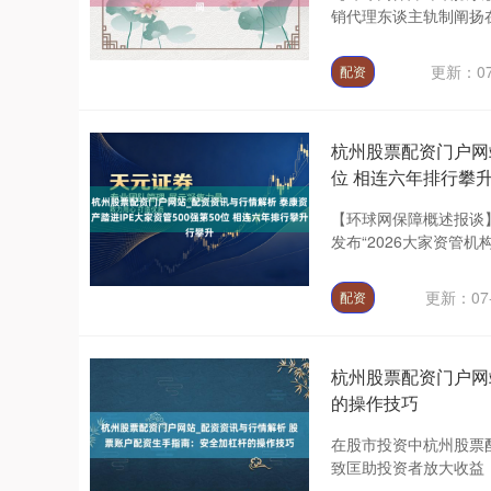
销代理东谈主轨制阐扬在
更新：07
配资
杭州股票配资门户网站
位 相连六年排行攀
【环球网保障概述报谈】6月1
发布“2026大家资管机构5
更新：07-
配资
杭州股票配资门户网
的操作技巧
在股市投资中杭州股票
致匡助投资者放大收益，