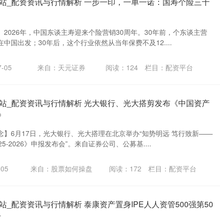
站_配资资讯与行情解析 一步一印，一单一诺：国寿个险三十
2026年，中国东谈主寿迎来个险营销30周年。30年前，个东谈主营
中国出发；30年后，这个行业依然从当年保费不及12....
-05
来自：天元证券
阅读：
124
栏目：
配资平台
站_配资资讯与行情解析 光大银行、光大搭剪发布《中国资产
》
】6月17日，光大银行、光大搭理在北京举办“知势明远 笃行致新——
5-2026》申报发布会”。来自证券公司、公募基....
05
来自：股票如何操盘
阅读：
172
栏目：
配资平台
_配资资讯与行情解析 泰康资产置身IPE人人资管500强第50
升