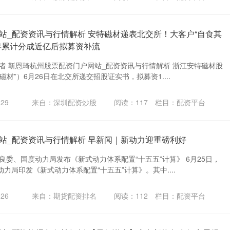
站_配资资讯与行情解析 安特磁材递表北交所！大客户“自食其
年累计分成近亿后拟募资补流
者 靳恩琦杭州股票配资门户网站_配资资讯与行情解析 浙江安特磁材股
材”）6月26日在北交所递交招股证实书，拟募资1....
29
来自：深圳配资炒股
阅读：
117
栏目：
配资平台
站_配资资讯与行情解析 早新闻｜新动力迎重磅利好
良委、国度动力局发布《新式动力体系配置“十五五”计算》 6月25日，
力局印发《新式动力体系配置“十五五”计算》。其中....
26
来自：期货配资排名
阅读：
112
栏目：
配资平台