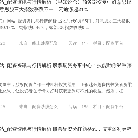
站_配资资讯与行情解析 【早知说念】商务部恢复中好意思经
意思股三大指数涨跌不一，闪迪涨超21%
户网站_配资资讯与行情解析 当地时代6月25日，好意思股三大指数
14%，纳指跌0.46%，标普500指数收跌0.....
26
来自：线上炒股配资
阅读：
117
栏目：
配资平台
站_配资资讯与行情解析 股票配资办事中心：技能助你郑重赚
阛阓中，股票配资当作一种杠杆投资器用，正被越来越多的投资者所柔
恶果，让投资者在行情向好时获取更为可不雅的收益。然则，杠....
25
来自：配资炒股怎么
阅读：
185
栏目：
配资平台
站_配资资讯与行情解析 股票配资分红新格式，慎重盈利更释