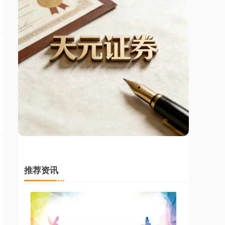
上证综指
3940.04
+39.68
+1.02%
深证成指
14311.01
+200.89
+1.42%
推荐资讯