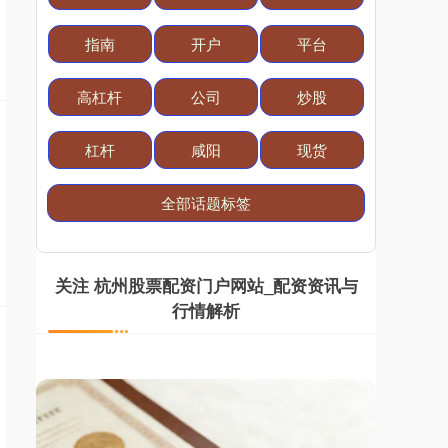
指南
开户
平台
高杠杆
公司
炒股
国债指数
229.69
+0.10
+0.04%
杠杆
咸阳
现货
全部话题标签
关注 杭州股票配资门户网站_配资资讯与
行情解析
期指IC0
7877.80
+164.40
+2.13%