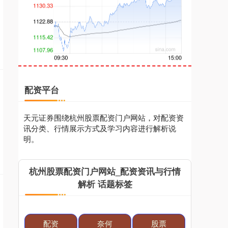
创业板指
3563.12
+47.56
+1.35%
配资平台
天元证券围绕杭州股票配资门户网站，对配资资
讯分类、行情展示方式及学习内容进行解析说
明。
基金指数
7242.10
+12.30
+0.17%
杭州股票配资门户网站_配资资讯与行情
解析 话题标签
配资
奈何
股票