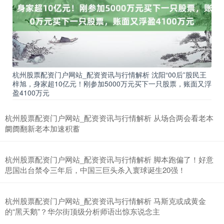
上证综指
3940.04
+39.68
+1.02%
杭州股票配资门户网站_配资资讯与行情解析 沈阳“00后”股民王
梓旭，身家超10亿元！刚参加5000万元买下一只股票，账面又浮
盈4100万元
杭州股票配资门户网站_配资资讯与行情解析 从场合两会看老本
阛阓翻新老本加速积蓄
杭州股票配资门户网站_配资资讯与行情解析 脚本跑偏了！好意
思国出台禁令三年后，中国三巨头杀入寰球诞生20强！
深证成指
14311.01
+200.89
+1.42%
杭州股票配资门户网站_配资资讯与行情解析 马斯克或成黄金
的“黑天鹅”？华尔街顶级分析师语出惊东说念主