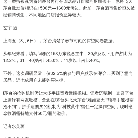
这一举措被视为贵州茅台再行夺回居品订价权的枢纽落子，也将飞天
茅台批发价相识在1500元—1600元傍边。此前，茅台酒市集价恒久被
经销商傍边，不同地区门店报价互异较大。
左宇 摄
上周五（3月6日），i茅台清楚了春节时刻的探望问卷数据。
从年纪来看，填写问卷的153万东说念主中，30岁及以下用户占比为
12.2%；31—40岁占比45.0%；41岁以上占比40%。
不外，这次调研显露，仅32.5%的参与用户默示在i茅台上买到了意向
居品，近七成用户未能购买告捷。
i茅台的抢购机制仍让大多半破费者迷朦拢糊。记者沉稳到，支吾平台
上庸碌有网友吐槽，念念在i茅台买飞天茅台“难如登天”“纯靠手速根蒂
抢不到”，拼手速购买的机制为“科技黄牛”留住一定操作空间，现时念
念收酒需特地支付50元/瓶的溢价。
记者水芙蓉