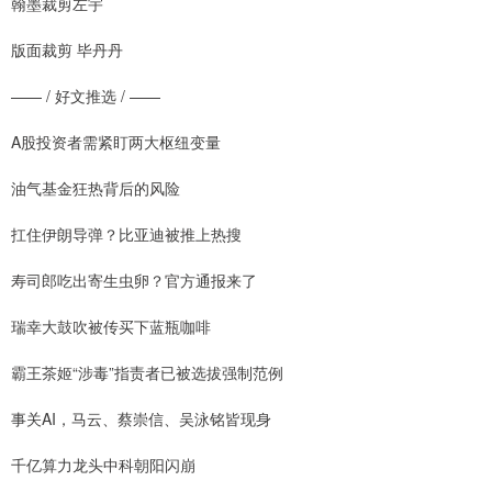
翰墨裁剪左宇
版面裁剪 毕丹丹
—— / 好文推选 / ——
A股投资者需紧盯两大枢纽变量
油气基金狂热背后的风险
扛住伊朗导弹？比亚迪被推上热搜
寿司郎吃出寄生虫卵？官方通报来了
瑞幸大鼓吹被传买下蓝瓶咖啡
霸王茶姬“涉毒”指责者已被选拔强制范例
事关AI，马云、蔡崇信、吴泳铭皆现身
千亿算力龙头中科朝阳闪崩