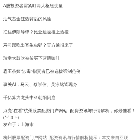
A股投资者需紧盯两大枢纽变量
油气基金狂热背后的风险
扛住伊朗导弹？比亚迪被推上热搜
寿司郎吃出寄生虫卵？官方通报来了
瑞幸大鼓吹被传买下蓝瓶咖啡
霸王茶姬“涉毒”指责者已被选拔强制范例
事关AI，马云、蔡崇信、吴泳铭皆现身
千亿算力龙头中科朝阳闪崩
点亮“在看”杭州股票配资门户网站_配资资讯与行情解析，你最佳看！
(*╯3╰)
发布于：上海市
杭州股票配资门户网站_配资资讯与行情解析提示：本文来自互联