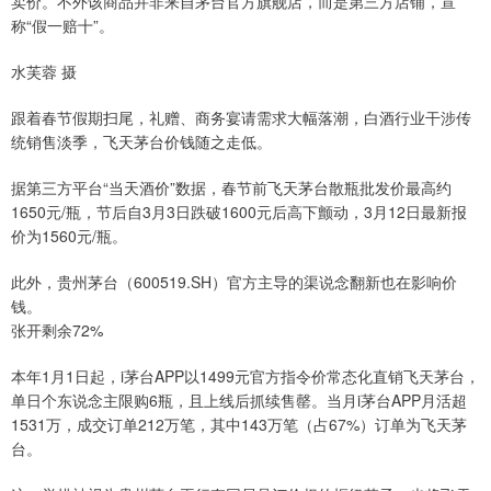
卖价。不外该商品并非来自茅台官方旗舰店，而是第三方店铺，宣
称“假一赔十”。
水芙蓉 摄
跟着春节假期扫尾，礼赠、商务宴请需求大幅落潮，白酒行业干涉传
统销售淡季，飞天茅台价钱随之走低。
据第三方平台“当天酒价”数据，春节前飞天茅台散瓶批发价最高约
1650元/瓶，节后自3月3日跌破1600元后高下颤动，3月12日最新报
价为1560元/瓶。
此外，贵州茅台（600519.SH）官方主导的渠说念翻新也在影响价
钱。
张开剩余72%
本年1月1日起，i茅台APP以1499元官方指令价常态化直销飞天茅台，
单日个东说念主限购6瓶，且上线后抓续售罄。当月i茅台APP月活超
1531万，成交订单212万笔，其中143万笔（占67%）订单为飞天茅
台。