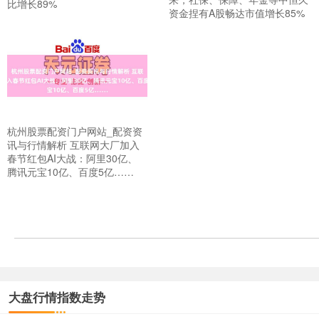
比增长89%
资金捏有A股畅达市值增长85%
杭州股票配资门户网站_配资资
上证综指
3940.04
+39.68
+1.02%
讯与行情解析 互联网大厂加入
春节红包AI大战：阿里30亿、
腾讯元宝10亿、百度5亿……
深证成指
大盘行情指数走势
14311.01
+200.89
+1.42%