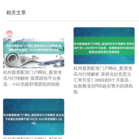
相关文章
杭州股票配资门户网站_配资资
杭州股票配资门户网站_配资资
讯与行情解析 英镑兑好意思元
讯与行情解析 股票跟投平台推
汇率升至1.3869创9个月新高，
选：小白也能舒缓跟投的技能
短期看涨但RSI超买警示回调风
险
上证综指
3940.04
+39.68
+1.02%