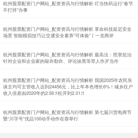
杭州股票配资门户网站_配资资讯与行情解析 叮当快药运行“春节
不打烊”办事
杭州股票配资门户网站_配资资讯与行情解析 革命科技延迟安全
场景 智能模拟技巧让交通安全素养“可体验”丨一克商评
深证成指
14311.01
+200.89
+1.42%
杭州股票配资门户网站_配资资讯与行情解析 最高法：照章惩治
针对企业和企业家的敲诈勒诈、评论抹黑等罪人作歹当作
杭州股票配资门户网站_配资资讯与行情解析 我国2025年农民东
谈主均可主管收入达到24456元，比上年本色增长6%！城乡住户
收入倍差由2020年的2.56∶1松开到2.31∶1
杭州股票配资门户网站_配资资讯与行情解析 第七届川货电商节
沪深300
4694.44
+43.13
+0.93%
暨“川字号”优品100动手动作在蓉举行