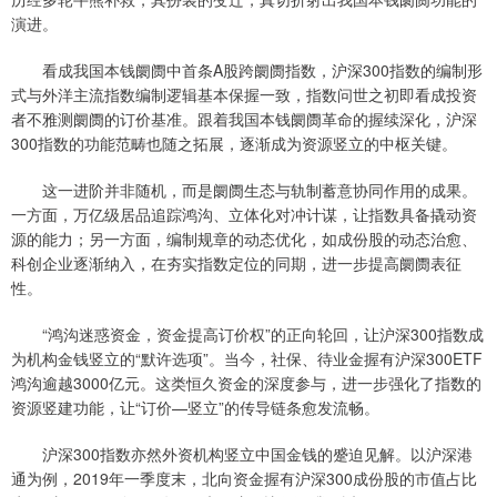
演进。
看成我国本钱阛阓中首条A股跨阛阓指数，沪深300指数的编制形
式与外洋主流指数编制逻辑基本保握一致，指数问世之初即看成投资
者不雅测阛阓的订价基准。跟着我国本钱阛阓革命的握续深化，沪深
300指数的功能范畴也随之拓展，逐渐成为资源竖立的中枢关键。
这一进阶并非随机，而是阛阓生态与轨制蓄意协同作用的成果。
一方面，万亿级居品追踪鸿沟、立体化对冲计谋，让指数具备撬动资
源的能力；另一方面，编制规章的动态优化，如成份股的动态治愈、
科创企业逐渐纳入，在夯实指数定位的同期，进一步提高阛阓表征
性。
“鸿沟迷惑资金，资金提高订价权”的正向轮回，让沪深300指数成
为机构金钱竖立的“默许选项”。当今，社保、待业金握有沪深300ETF
鸿沟逾越3000亿元。这类恒久资金的深度参与，进一步强化了指数的
资源竖建功能，让“订价—竖立”的传导链条愈发流畅。
沪深300指数亦然外资机构竖立中国金钱的蹙迫见解。以沪深港
通为例，2019年一季度末，北向资金握有沪深300成份股的市值占比