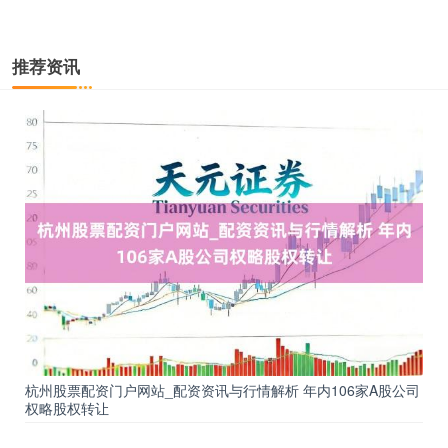
推荐资讯
期指IC0
7877.80
+164.40
+2.13%
上证综指
3940.04
+39.68
+1.02%
杭州股票配资门户网站_配资资讯与行情解析 年内106家A股公司
权略股权转让