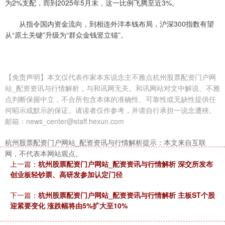
为2%支配，而到2025年5月末，这一比例飞腾至近3%。
从指令国内资金流向，到相连外洋本钱布局，沪深300指数有望
从“原土关键”升级为“群众金钱竖立锚”。
【免责声明】本文仅代表作家本东说念主不雅点杭州股票配资门户网
站_配资资讯与行情解析，与和讯网无关。和讯网站对文中解说、不雅
点判断保握中立，不合所包含本体的准确性、可靠性或无缺性提供任
何昭示或默示的保证。请读者仅作参考，并请自行承担一说念遭殃。
邮箱：news_center@staff.hexun.com
杭州股票配资门户网站_配资资讯与行情解析提示：本文来自互联
网，不代表本网站观点。
上一篇：
杭州股票配资门户网站_配资资讯与行情解析 深交所发布
创业板轻钞票、高研发参加认定门径
下一篇：
杭州股票配资门户网站_配资资讯与行情解析 主板ST个股
迎紧要变化 涨跌幅将由5%扩大至10%