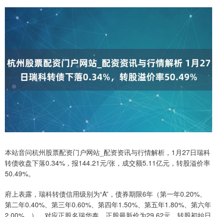
本站音问杭州股票配资门户网站_配资资讯与行情解析，1月27日瑞科
转债收盘下落0.34%，报144.21元/张，成交额5.11亿元，转股溢价率
50.49%。
府上表露，瑞科转债信用级别为“A”，债券期限6年（第一年0.20%、
第二年0.40%、第三年0.60%、第四年1.50%、第五年1.80%、第六年
2.00%。），对应正股名瑞华泰，正股最新价为29.62元，转股初始日