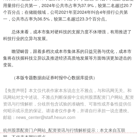
用量排行公共第一，2024年公共市占率为37.9%，较第二名越过20.7
个百分点；在储能领域，公司2021年至2024年纠合4年排行公共第
一，公共市占率为36.5%，较第二名越过23.3个百分点。
总体来看，成本市集对硬科技的支握力度不休增强，有用推进了
科技行业的立异与发展。
瞻望畴昔，跟着多档次成本市集体系的日益完善与优化，成本市
集将在扶握科技立异以及推进经济高质地发展等方面饰演更加进击的
变装。
（本版专题数据由证券时报中心数据库提供）
【免责声明】本文仅代表作家本东说念主不雅点，与和讯网无关。和
讯网站对文中述说、不雅点判断保握中立杭州股票配资门户网站_配资
资讯与行情解析，分歧所包含试验的准确性、可靠性或齐备性提供任
何昭示或示意的保证。请读者仅作参考，并请自行承担一说念遭殃。
邮箱：news_center@staff.hexun.com
杭州股票配资门户网站_配资资讯与行情解析提示：本文来自互联
网，不代表本网站观点。