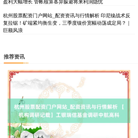
盈利大幅增长 管帐核算各异躲避将来利润隐忧
杭州股票配资门户网站_配资资讯与行情解析 印尼镍战术反
复拉锯！矿端紧均衡生变，三季度镍价宽幅动荡成定局？｜
巨额风浪
推荐资讯