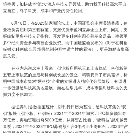
策率领，加快成本“流水”流入科技立异领域，助力我国科技高水平自
立自立，终了科技、成本和产业的良性轮回。
6月18日，在2025陆家嘴论坛上，中国证监会主席吴清暴露，创
业板负责启用第三套轨范，支握优质未盈利立异企业上市。同期，支
握编制更多科技立异指数、开发更多科创主题公募基金居品，率领更
多中经久资金参与科技企业投资。而中国证监会发布的《对于在科创
板树立科创成长层 增强轨制包容性适当性的看法》，更是激励市集高
度关爱。
在业内东说念主士看来，创业板启用第三套上市轨范，科创板第
五套上市轨范的重启与科创成长层的设立，精确复兴了市集需求，标
明中国成本市集对“硬科技”企业的支握进入精粹化分层阶段，有望进
一步促进硬科技高质地发展。而在往常几年，成本市集对硬科技的支
握力度不休加大。
据证券时报·数据宝统计，以刊行日历为基准，硬科技齐集的“双
创”板块（创业板、科创板）2021年至2024年间累计IPO募资额出奇
万亿元，再融资额出奇5200亿元。从募资占比看，“硬科技”越来越受
喜爱，2021年至2023年IPO募资额纠合3年占比出奇60%，2023年占
比更是出奇74%，创出历史新高；2021年至2024年再融资额占比纠合