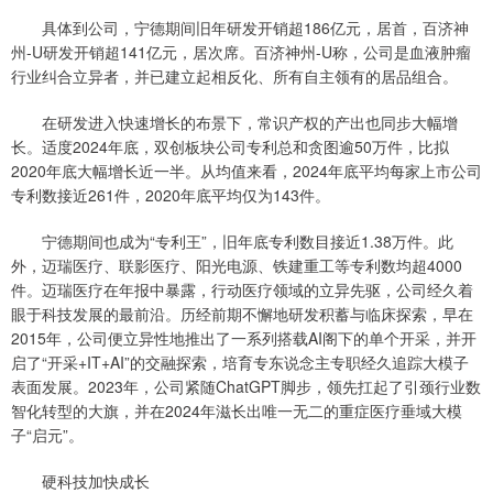
具体到公司，宁德期间旧年研发开销超186亿元，居首，百济神
州-U研发开销超141亿元，居次席。百济神州-U称，公司是血液肿瘤
行业纠合立异者，并已建立起相反化、所有自主领有的居品组合。
在研发进入快速增长的布景下，常识产权的产出也同步大幅增
长。适度2024年底，双创板块公司专利总和贪图逾50万件，比拟
2020年底大幅增长近一半。从均值来看，2024年底平均每家上市公司
专利数接近261件，2020年底平均仅为143件。
宁德期间也成为“专利王”，旧年底专利数目接近1.38万件。此
外，迈瑞医疗、联影医疗、阳光电源、铁建重工等专利数均超4000
件。迈瑞医疗在年报中暴露，行动医疗领域的立异先驱，公司经久着
眼于科技发展的最前沿。历经前期不懈地研发积蓄与临床探索，早在
2015年，公司便立异性地推出了一系列搭载AI阁下的单个开采，并开
启了“开采+IT+AI”的交融探索，培育专东说念主专职经久追踪大模子
表面发展。2023年，公司紧随ChatGPT脚步，领先扛起了引颈行业数
智化转型的大旗，并在2024年滋长出唯一无二的重症医疗垂域大模
子“启元”。
硬科技加快成长