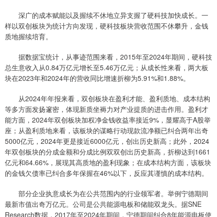
深广的成本赋能以及握续不休地立异支握了硬科技加快成长。一
样以双创板块为统计方向发现，硬科技板块营收范围不休攀升，金钱
质地握续培育。
据数据宝统计，从事迹范围来看，2015年至2024年期间，硬科技
总生意收入从0.84万亿元增长至5.46万亿元；从成长性来看，两大板
块在2023年和2024年的营收同比增速折柳为5.91%和1.88%。
从2024年年报来看，双创板块在盈利才能、盈利质地、成本结构
等多方面发扬邃密，体现新质坐褥力对产业提质的进击作用。盈利才
能方面，2024年双创板块加权净金钱收益率接近9%，显耀高于A股举
座；从盈利质地来看，该板块的谋略行动现款流净额已纠合两年出奇
5000亿元，2024年更是接近6000亿元，创出历史新高；此外，2024
年双创板块的分成金额和分成比例双双创出历史新高，折柳达到1661
亿元和64.66%，展现其高质地的盈利现象；在成本结构方面，该板块
的金钱欠债率已纠合多年保握在46%以下，反应其谨慎的成本结构。
部分企业执意成长为在公共范围内的行业领军者。举例宁德期间
最新市值出奇万亿元。公司是公共能源电板和储能双龙头。据SNE
Research数据，2017年至2024年期间，宁德期间纠合8年能源电板使