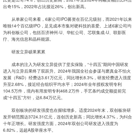
出奇15%，2022年占比接近26%，创出新高。
从单家公司来看，6家公司IPO募资在百亿元级别，而2021年以来
唯独14个百亿级IPO，足见成本市集对硬科技的喜爱。上述6家公司均
为科创板公司，包括百济神州-U、华虹公司、芯联集成-U、联影医
疗、海光信息和晶科能源。
研发立异硕果累累
成本的注入为研发立异提供了坚实保险，“十四五”期间中国研发
进入与立异后果终了双跃升。2024年我国全社会参谋与磨真金不怕火
发展（R&D）经费达3.61万亿元，同比增长8.3%，研发经费进入强度
升至2.68%，接近经合组织平均水平；2024年全年授权发明专利
104.5万件，境内有用发明专利468.2万件，手艺条约成交额提前完
成“十四五”方针，达6.84万亿元。
双创板块的研发强度也在握续增多。适度2024年末，双创板块研
发开销范围达3724.31亿元，连创历史新高；同比增长4.37%，为纠合
十年正增长。研发强度方面，2024年双创公司研发进入强度为
6.82%，远超A股举座水平。