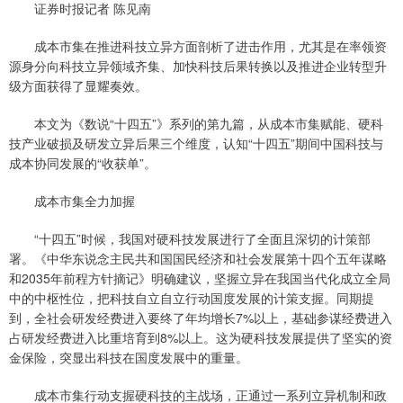
证券时报记者 陈见南
成本市集在推进科技立异方面剖析了进击作用，尤其是在率领资
源身分向科技立异领域齐集、加快科技后果转换以及推进企业转型升
级方面获得了显耀奏效。
本文为《数说“十四五”》系列的第九篇，从成本市集赋能、硬科
技产业破损及研发立异后果三个维度，认知“十四五”期间中国科技与
成本协同发展的“收获单”。
成本市集全力加握
“十四五”时候，我国对硬科技发展进行了全面且深切的计策部
署。《中华东说念主民共和国国民经济和社会发展第十四个五年谋略
和2035年前程方针摘记》明确建议，坚握立异在我国当代化成立全局
中的中枢性位，把科技自立自立行动国度发展的计策支握。同期提
到，全社会研发经费进入要终了年均增长7%以上，基础参谋经费进入
占研发经费进入比重培育到8%以上。这为硬科技发展提供了坚实的资
金保险，突显出科技在国度发展中的重量。
成本市集行动支握硬科技的主战场，正通过一系列立异机制和政