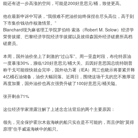
能还有进一步高涨的空间，可能是200好意思元/桶，致使更高。
他在最新申诉中写谈，“我很难不把油价始终保捏在尽头高位，高于刻
下市集价钱动作核激情景。”
Blanchard现为麻省理工学院罗伯特·索洛（Robert M. Solow）经济学
荣誉拔擢、巴黎经济学院经济学拔擢以及彼得森国外经济磋磨所高档
磋磨员。
本周，国外油价坐上了刺激的“过山车”。周一亚盘时段，布伦特原油
一度暴涨30%，濒临120好意思元/桶大关。后因好意思国总统特朗普
称干戈可能很快就会完毕，国外动力署（IEA）周三也晓示将要紧开释
4亿桶石油储备，油价大幅回落。近两日，围绕这场干戈的悲不雅厚谊
再度加重，国外油价也再次强势升破了100好意思元/桶关隘。
张开剩余71%
这位经济学家泄露注解了上述念念法背后的两个主要原因：
领先，完全保护霍尔木兹海峡的船只实在是不可能的，而且伊朗“莫得
原理”住手威逼海峡中的船只。