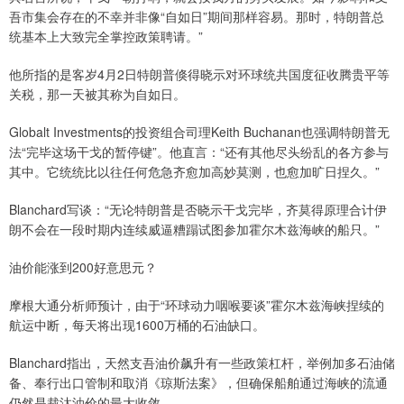
吾市集会存在的不幸并非像“自如日”期间那样容易。那时，特朗普总
统基本上大致完全掌控政策聘请。”
他所指的是客岁4月2日特朗普倏得晓示对环球统共国度征收腾贵平等
关税，那一天被其称为自如日。
Globalt Investments的投资组合司理Keith Buchanan也强调特朗普无
法“完毕这场干戈的暂停键”。他直言：“还有其他尽头纷乱的各方参与
其中。它统统比以往任何危急齐愈加高妙莫测，也愈加旷日捏久。”
Blanchard写谈：“无论特朗普是否晓示干戈完毕，齐莫得原理合计伊
朗不会在一段时期内连续威逼糟蹋试图参加霍尔木兹海峡的船只。”
油价能涨到200好意思元？
摩根大通分析师预计，由于“环球动力咽喉要谈”霍尔木兹海峡捏续的
航运中断，每天将出现1600万桶的石油缺口。
Blanchard指出，天然支吾油价飙升有一些政策杠杆，举例加多石油储
备、奉行出口管制和取消《琼斯法案》，但确保船舶通过海峡的流通
仍然是裁汰油价的最大收敛。