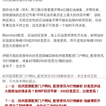
国外动力署（IEA）周三晓示将要紧开释4亿桶石油储备，并警告称，
捏续接续的恣意记号着“环球石油市集历史上最大的供应中断”。该机
构还承认，天然历史性的石油储备开释可能在短期内有所匡助，但在
军事恣意不停之前，这充其量只可算是一个临时不停决策。
Blanchard暗意，石油供应贫寒，加上石油需求弹性尽头低，标明油价
应该接近每桶150或200好意思元，致使更高，而不是现在每桶100好
意思元把握的水平。
伊朗方面此前曾经向好意思国喊话称杭州股票配资门户网站_配资资讯
与行情解析，准备好理睬200好意思元/桶的油价。
发布于：北京市
杭州股票配资门户网站_配资资讯与行情解析提示：本文来自互联
网，不代表本网站观点。
上一篇：
杭州股票配资门户网站_配资资讯与行情解析 好意思伊战
火能将油价推多高？前IMF经济学家：200好意思元，以致更高！
下一篇：
杭州股票配资门户网站_配资资讯与行情解析 地缘博弈升
级 煤化工陆续暴涨 ，金牛化工冲击9天6板