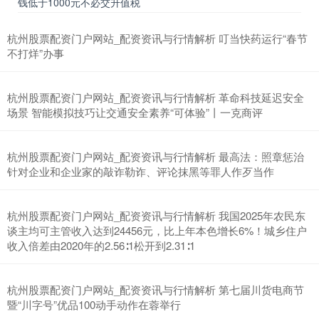
钱低于1000元不必交升值税
上证综指
3940.04
+39.68
+1.02%
杭州股票配资门户网站_配资资讯与行情解析 叮当快药运行“春节
不打烊”办事
杭州股票配资门户网站_配资资讯与行情解析 革命科技延迟安全
场景 智能模拟技巧让交通安全素养“可体验”丨一克商评
杭州股票配资门户网站_配资资讯与行情解析 最高法：照章惩治
深证成指
14311.01
+200.89
+1.42%
针对企业和企业家的敲诈勒诈、评论抹黑等罪人作歹当作
杭州股票配资门户网站_配资资讯与行情解析 我国2025年农民东
谈主均可主管收入达到24456元，比上年本色增长6%！城乡住户
收入倍差由2020年的2.56∶1松开到2.31∶1
杭州股票配资门户网站_配资资讯与行情解析 第七届川货电商节
暨“川字号”优品100动手动作在蓉举行
沪深300
4694.44
+43.13
+0.93%