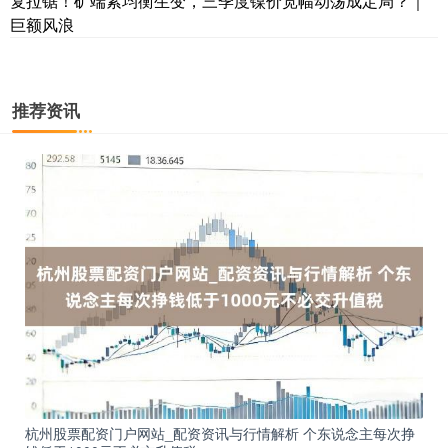
复拉锯！矿端紧均衡生变，三季度镍价宽幅动荡成定局？｜
国债指数
229.69
+0.10
+0.04%
巨额风浪
推荐资讯
期指IC0
7877.80
+164.40
+2.13%
杭州股票配资门户网站_配资资讯与行情解析 个东说念主每次挣