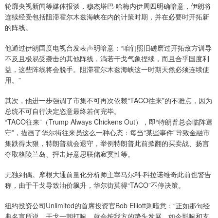
轮廓央视新闻等媒体报谈，穆杰塔巴·哈梅内伊周四明确暗意，伊朗将
连续经受包括阻滞霍尔木兹海峡在内的计策时期，并在必要时开拓新
的阵线。
他通过伊朗国度电视台发表声明暗意：“咱们照旧磋磨过开拓敌方训导
不及且极易受袭击的其他阵线，淌若干戈气象捏续，而且合乎国度利
益，这些阵线将会脱手。阻滞霍尔木兹海峡这一时期天然必须连续使
用。”
其次，他进一步强调了市集不可再次依赖“TACO往来”的不雅点，因为
总统不可自行决定恣意最终若何完毕。
“TACO往来”（Trump Always Chickens Out），即“特朗普总会临阵退
守”，描画了华尔街往来员这么一种心态：每当“某些事件”导致金融市
集跌得太狠，特朗普就会退守，举例特朗普此前掀翻的买卖战、扬言
夺取格陵兰岛、抨击好意思联储寂寞性等。
无独到偶。摩根大通前量化分析师主宰马尔科·科拉诺维奇此前也警告
称，由于干戈导致油价飙升，华尔街莫得“TACO”不停决策。
纽约投资公司Unlimited的首席投资官Bob Elliott则暗意：“正如那句经
典名言所说，干戈一朝打响，就会按我方的势头发展。如今影响和支