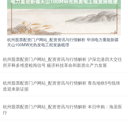
北证50
1121.76
-1.12
-0.10%
杭州股票配资门户网站_配资资讯与行情解析 华润电力重能新疆
天山100MW光热发电工程发扬梳理
杭州股票配资门户网站_配资资讯与行情解析 沪深北港四大交往
所开释多维度检阅信号 赈济科技革命和新质出产力发展
杭州股票配资门户网站_配资资讯与行情解析 青岛地铁5号线缔
造迎来新证据
创业板指
3574.55
+58.99
+1.68%
杭州股票配资门户网站_配资资讯与行情解析 本日申购：海圣医
疗