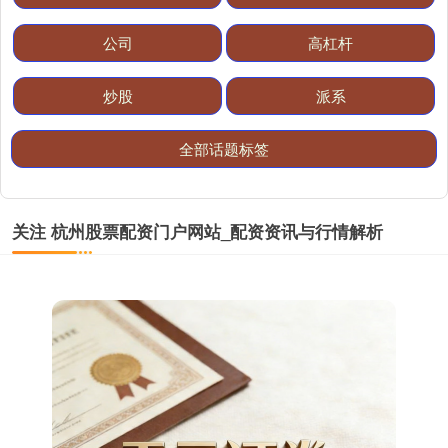
公司
高杠杆
炒股
派系
全部话题标签
期指IC0
7807.20
+93.80
+1.22%
关注 杭州股票配资门户网站_配资资讯与行情解析
上证综指
3912.51
+12.16
+0.31%