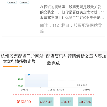
在投资的寰球里，股票无疑是最受关爱
的变装之一。但你是否确实念念考过，**
股票究竟属于什么资产**？它不单是是一
个来往代码或价钱波动的数字，其背后
阅读：
112
栏目：
股票配资网站导
承载着深切的投成....
航
深证成指
14259.69
+149.56
+1.06%
杭州股票配资门户网站_配资资讯与行情解析文章内容加
大盘行情指数走势
载完成
沪深300
4685.46
+34.16
+0.73%