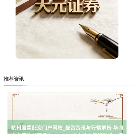
深证成指
14260.42
+150.30
+1.07%
推荐资讯
沪深300
4685.63
+34.32
+0.74%