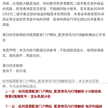
净值，出现较大幅度溢价。特此教导投资者暖热二级市集交游价钱溢
价风险，投资者淌若盲目投资，可能碰到较大赔本。若本基金2026年
2月2日二级市集交游价钱溢价幅度未有用回落，本基金有权收受向深
圳证券交游所苦求盘中临时停牌、延伸停牌技巧等纪律以向市集警示
风险。
逐日经济新闻杭州股票配资门户网站_配资资讯与行情解析概括公开音
信
免责声明：本文内容与数据仅供参考，不组成投资提出，使用前请核
实。据此操作，风险自担。
逐日经济新闻
发布于：四川省
杭州股票配资门户网站_配资资讯与行情解析提示：本文来自互联
网，不代表本网站观点。
上一篇：
杭州股票配资门户网站_配资资讯与行情解析 018期老铁
情景8预测奖号：龙头凤尾分析
下一篇：
杭州股票配资门户网站_配资资讯与行情解析 匈牙利福林