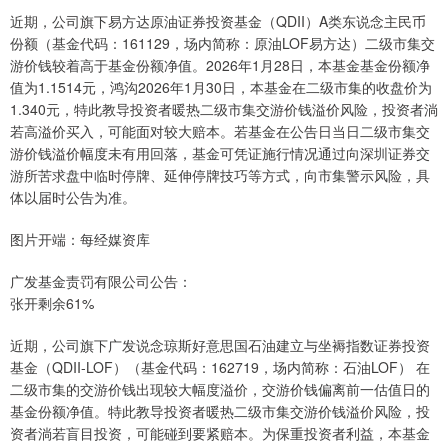
近期，公司旗下易方达原油证券投资基金（QDII）A类东说念主民币
份额（基金代码：161129，场内简称：原油LOF易方达）二级市集交
游价钱较着高于基金份额净值。2026年1月28日，本基金基金份额净
值为1.1514元，鸿沟2026年1月30日，本基金在二级市集的收盘价为
1.340元，特此教导投资者暖热二级市集交游价钱溢价风险，投资者淌
若高溢价买入，可能面对较大赔本。若基金在公告日当日二级市集交
游价钱溢价幅度未有用回落，基金可凭证施行情况通过向深圳证券交
游所苦求盘中临时停牌、延伸停牌技巧等方式，向市集警示风险，具
体以届时公告为准。
图片开端：每经媒资库
广发基金责罚有限公司公告：
张开剩余61%
近期，公司旗下广发说念琼斯好意思国石油建立与坐褥指数证券投资
基金（QDII-LOF）（基金代码：162719，场内简称：石油LOF） 在
二级市集的交游价钱出现较大幅度溢价，交游价钱偏离前一估值日的
基金份额净值。特此教导投资者暖热二级市集交游价钱溢价风险，投
资者淌若盲目投资，可能碰到要紧赔本。为保重投资者利益，本基金