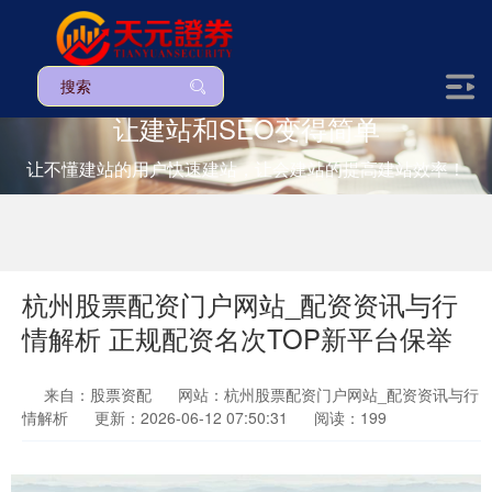
让建站和SEO变得简单
让不懂建站的用户快速建站，让会建站的提高建站效率！
杭州股票配资门户网站_配资资讯与行
情解析 正规配资名次TOP新平台保举
来自：股票资配
网站：杭州股票配资门户网站_配资资讯与行
情解析
更新：2026-06-12 07:50:31
阅读：199