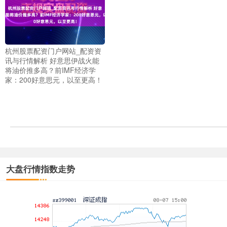
杭州股票配资门户网站_配资资
讯与行情解析 好意思伊战火能
上证综指
3940.04
+39.68
+1.02%
将油价推多高？前IMF经济学
家：200好意思元，以至更高！
大盘行情指数走势
深证成指
14311.01
+200.89
+1.42%