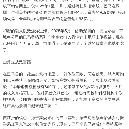
线下销售网点。仅2025年1至11月，通过粤桂和谐牵线，巴马在深
圳、广州举办的推介会签约额就高达1.87亿元，举办的9场展销行径场
场火爆，全年助力销售巴马农产物总值达1.93亿元。
和谐的硕果以致漂洋过海。2025年5月，借助深圳的一场推介会，寿
城春公司的巴马香猪系列产物奏效打入香港迪士尼乐土供应链，现在
已得回近百万元订单。市集通了，销路广了，全球的致富路也就更宽
了。
山路走成致富路
在巴马县的一处生态繁衍场里，一群体型工致、两端黢黑、憨态可掬
的巴马香猪正在懒散进食。繁衍户黄江护看着它们，脸上飘溢着笑
貌：“本年销售额梗概有300万元，还带动了8位乡亲结识服务，大师
的收入齐很可以。”他对夙昔充满信心，“频繁有高校和科研机构来取
样联系，传闻我们的香猪不光好意思味，还能用于高端的医学联系，
这市集远景细目越来越广袤。”
黄江护的信心，源于实委果在的产业基础。据巴马瑶族自治县乡村振
兴局庄重东说念主彭伯文先容，现在，巴马全县已建成1个香猪原种