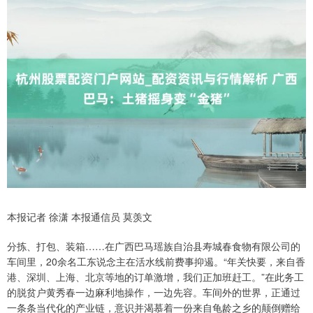
本报记者 徐潇 本报通信员 莫羡文
分拣、打包、装箱……在广西巴马瑶族自治县寿城春食物有限公司的
车间里，20余名工东说念主在活水线前费事抑遏。“年关快要，来自香
港、深圳、上海、北京等地的订单激增，我们正加班赶工。”在此务工
的脱贫户黄秀春一边麻利地操作，一边先容。车间外的世界，正通过
一条条当代化的产业链，意识并渴慕着一份来自龟龄之乡的颠倒赠给