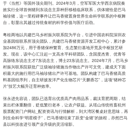
于《当然》等国外顶尖期刊。2024年3月，空军军医大学西京病院奏
效实行全球首例猪到东说念主异种肝移植临床联系，供体猪恰是巴马
袖珍猪，这一里程碑事件让巴马香猪置身世界生命科学联系的中枢舞
台，彰显出其越过传统食材的科学价值与医疗后劲。
粤桂两地以共建巴马乡村振兴联系院为平台，引进中国农科院深圳农
业基因组联系所顶尖团队，共建巴马香猪资源开发工程中心，累计参
加2486万元，用于香猪保种繁育、生态繁衍基地开荒及中枢技艺研
发。现在，该中心汇注起一支高水平科研团队，含国度杰青、优青等
高脉络东说念主才7东说念主，博士23东说念主。2024年7月，巴马乡
村振兴联系院获批广泛级袖珍猪施当作物出产许可文凭，建成天下面
积最大的施行用巴马袖珍猪出产许可基地。团队构建了巴马香猪高质
料基因组序列，自主研披发洋产化生物芯片“天鹏香芯”，这项“猪种芯
片”技艺大幅升迁育种效率。
张永进先容说，团队已选育出优质高产肉用品系，裁汰育肥周期，结
束出栏体重翻倍，贬低繁衍老本，让农户获益。从瑶山传统牲畜杭州
股票配资门户网站_配资资讯与行情解析，到大湾区餐桌好意思味，再
到生命科学“明星模子”，巴马香猪结束了跃变“金猪”的旅程，亦然巴马
县以科技改进引颈产业升级的灵活缩影。