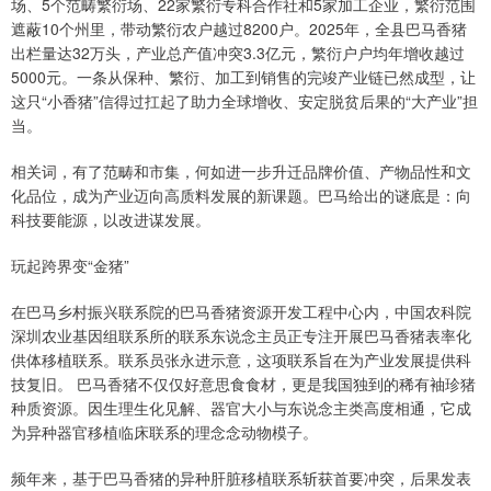
场、5个范畴繁衍场、22家繁衍专科合作社和5家加工企业，繁衍范围
遮蔽10个州里，带动繁衍农户越过8200户。2025年，全县巴马香猪
出栏量达32万头，产业总产值冲突3.3亿元，繁衍户户均年增收越过
5000元。一条从保种、繁衍、加工到销售的完竣产业链已然成型，让
这只“小香猪”信得过扛起了助力全球增收、安定脱贫后果的“大产业”担
当。
相关词，有了范畴和市集，何如进一步升迁品牌价值、产物品性和文
化品位，成为产业迈向高质料发展的新课题。巴马给出的谜底是：向
科技要能源，以改进谋发展。
玩起跨界变“金猪”
在巴马乡村振兴联系院的巴马香猪资源开发工程中心内，中国农科院
深圳农业基因组联系所的联系东说念主员正专注开展巴马香猪表率化
供体移植联系。联系员张永进示意，这项联系旨在为产业发展提供科
技复旧。 巴马香猪不仅仅好意思食食材，更是我国独到的稀有袖珍猪
种质资源。因生理生化见解、器官大小与东说念主类高度相通，它成
为异种器官移植临床联系的理念念动物模子。
频年来，基于巴马香猪的异种肝脏移植联系斩获首要冲突，后果发表