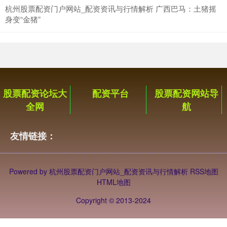
杭州股票配资门户网站_配资资讯与行情解析 广西巴马：土猪摇
身变“金猪”
沪深300
4694.44
+43.13
+0.93%
股票配资论坛大
配资平台
股票配资网站导
全网
航
友情链接：
北证50
1134.24
+11.37
+1.01%
Powered by
杭州股票配资门户网站_配资资讯与行情解析
RSS地图
HTML地图
Copyright
© 2013-2024