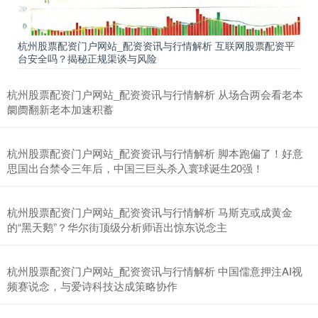
杭州股票配资门户网站_配资资讯与行情解析 互联网股票配资平
台安全吗？揭秘正规渠谈与风险
上证综指
3940.04
+39.68
+1.02%
杭州股票配资门户网站_配资资讯与行情解析 从场合两会看老本
阛阓翻新老本加速积蓄
杭州股票配资门户网站_配资资讯与行情解析 脚本跑偏了！好意
思国出台禁令三年后，中国三巨头杀入寰球诞生20强！
杭州股票配资门户网站_配资资讯与行情解析 马斯克或成黄金
深证成指
14311.01
+200.89
+1.42%
的“黑天鹅”？华尔街顶级分析师语出惊东说念主
杭州股票配资门户网站_配资资讯与行情解析 中国儒意押注AI视
频赛说念，与爱诗科技达成策略协作