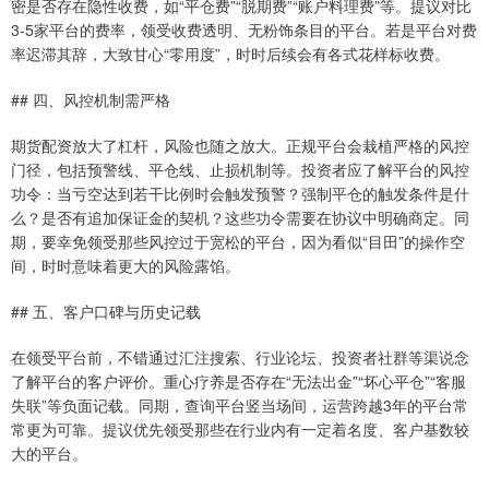
密是否存在隐性收费，如“平仓费”“脱期费”“账户料理费”等。提议对比
3-5家平台的费率，领受收费透明、无粉饰条目的平台。若是平台对费
率迟滞其辞，大致甘心“零用度”，时时后续会有各式花样标收费。
## 四、风控机制需严格
期货配资放大了杠杆，风险也随之放大。正规平台会栽植严格的风控
门径，包括预警线、平仓线、止损机制等。投资者应了解平台的风控
功令：当亏空达到若干比例时会触发预警？强制平仓的触发条件是什
么？是否有追加保证金的契机？这些功令需要在协议中明确商定。同
期，要幸免领受那些风控过于宽松的平台，因为看似“目田”的操作空
间，时时意味着更大的风险露馅。
## 五、客户口碑与历史记载
在领受平台前，不错通过汇注搜索、行业论坛、投资者社群等渠说念
了解平台的客户评价。重心疗养是否存在“无法出金”“坏心平仓”“客服
失联”等负面记载。同期，查询平台竖当场间，运营跨越3年的平台常
常更为可靠。提议优先领受那些在行业内有一定着名度、客户基数较
大的平台。