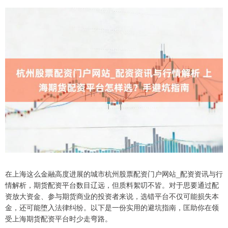
在上海这么金融高度进展的城市杭州股票配资门户网站_配资资讯与行
情解析，期货配资平台数目辽远，但质料絮叨不皆。对于思要通过配
资放大资金、参与期货商业的投资者来说，选错平台不仅可能损失本
金，还可能堕入法律纠纷。以下是一份实用的避坑指南，匡助你在领
受上海期货配资平台时少走弯路。