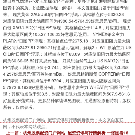
油自然气燃油+小麦玉米棉花14个品种，更多详见汇通财经析若特制
图表中的实质。如图数据浮现，解读1：本文复旧阻力基于日图PP而
来。 现货黄金 XAU/USD的“日图PP”浮现：其枢轴点位于5330.28，
对应复旧阻力最大隐蔽区间为4980.54-5764.59好意思元/盎司。 现货
白银 XAG/USD的“日图PP”浮现：其枢轴点位于114.8，对应复旧阻力
最大隐蔽区间为105.27-126.23好意思元/盎司。 NYMEX铂金主力
PLAT的“日图PP”浮现：其枢轴点位于2675.18，对应复旧阻力最大隐
蔽区间为2427.81-2950.71好意思元/盎司。解读2： WTI原油主力 US
OIL的“日图PP”浮现：其枢轴点位于63.09，对应复旧阻力最大隐蔽区
间为60.66-65.82好意思元/桶。 好意思自然气主力 US NATG的“日图
PP”浮现：其枢轴点位于3.744，对应复旧阻力最大隐蔽区间为3.258-
4.257好意思元/百万英热mmBtu。 好意思精铜期货 COPPER的“日图
PP”浮现：其枢轴点位于5.9794，对应复旧阻力最大隐蔽区间为
5.7972-6.1926好意思分/磅。 好意思小麦主力 WHEAT的“日图PP”浮
现：其枢轴点位于533.5，对应复旧阻力最大隐蔽区间为507.9-561.6
好意思分/蒲式耳。更多品种解读详见图表。汇通财经原创特制，版权
所有，仅供参考。
杭州股票配资门户网站_配资资讯与行情解析提示：本文来自互联
网，不代表本网站观点。
上一篇：
杭州股票配资门户网站_配资资讯与行情解析 一张图看18